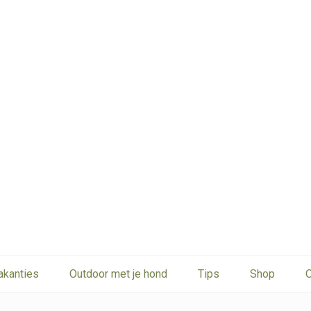
akanties
Outdoor met je hond
Tips
Shop
O