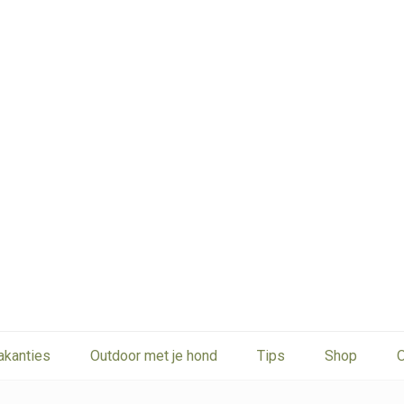
akanties
Outdoor met je hond
Tips
Shop
O