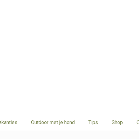
akanties
Outdoor met je hond
Tips
Shop
O