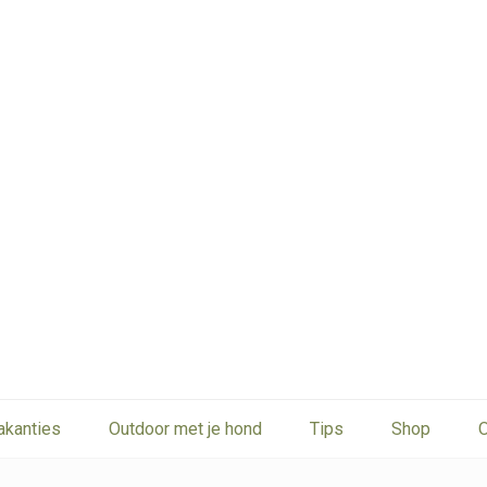
akanties
Outdoor met je hond
Tips
Shop
O