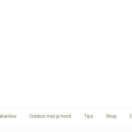
akanties
Outdoor met je hond
Tips
Shop
O